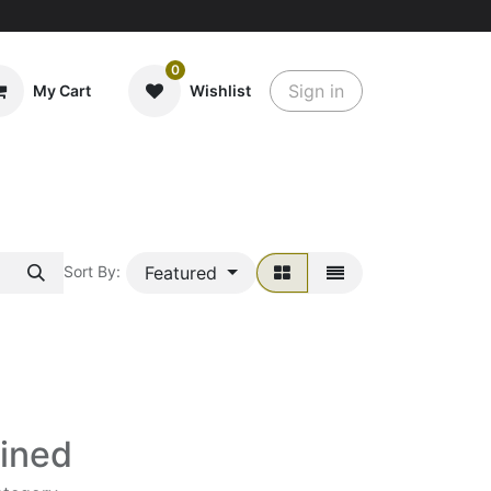
0
Sign in
My Cart
Wishlist
Featured
Sort By:
fined