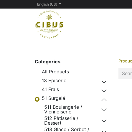
English (US)
Home
Contact us
Boutique
Produc
Categories
All Products
13 Epicerie
41 Frais
51 Surgelé
511 Boulangerie /
Viennoiserie
512 Pâtisserie /
Dessert
513 Glace / Sorbet /