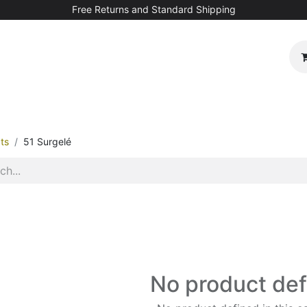
Free Returns and Standard Shipping
ts
51 Surgelé
No product de