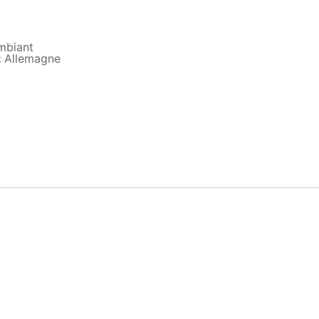
mbiant
:
Allemagne