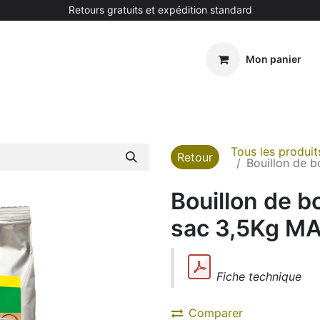
Retours gratuits et expédition standard
Mon panier
ment
Tous les produit
Retour
Bouillon de 
Bouillon de b
sac 3,5Kg M
Fiche technique
Comparer